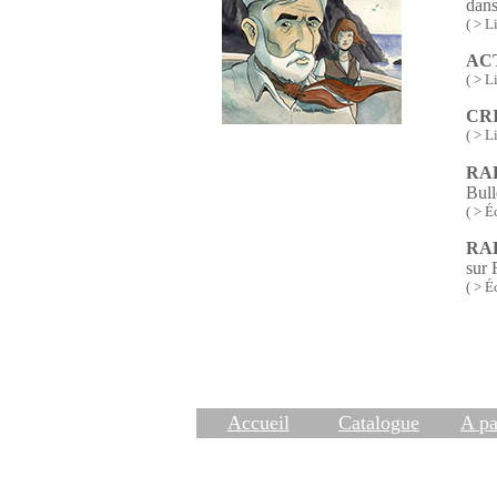
dans
( > Li
AC
( > L
CR
( > L
RA
Bull
( > É
RA
sur
( > É
Accueil
Catalogue
A pa