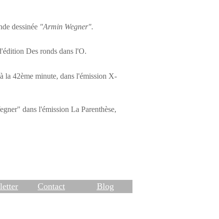
ande dessinée
"Armin Wegner".
d'édition Des ronds dans l'O.
 à la 42ème minute, dans l'émission X-
egner" dans l'émission La Parenthèse,
etter
Contact
Blog