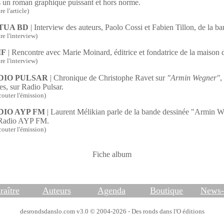
 un roman graphique puissant et hors norme.
re l'article)
TUA BD
| Interview des auteurs, Paolo Cossi et Fabien Tillon, de la b
ire l'interview)
IF
| Rencontre avec Marie Moinard, éditrice et fondatrice de la maison 
ire l'interview)
DIO PULSAR
| Chronique de Christophe Ravet sur
"Armin Wegner"
,
es, sur Radio Pulsar.
couter l'émission)
DIO AYP FM
| Laurent Mélikian parle de la bande dessinée "Armin W
 Radio AYP FM.
couter l'émission)
Fiche album
raître
Auteurs
Agenda
Boutique
News-l
desrondsdanslo.com v3.0 © 2004-2026 - Des ronds dans l'O éditions