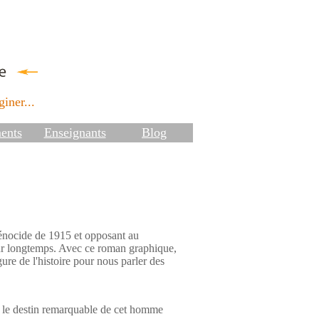
iner...
ents
Enseignants
Blog
énocide de 1915 et opposant au
our longtemps. Avec ce roman graphique,
ure de l'histoire pour nous parler des
ent le destin remarquable de cet homme