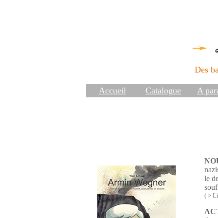
Des ba
Accueil
Catalogue
A para
NO
nazi
le d
souf
( > Li
AC