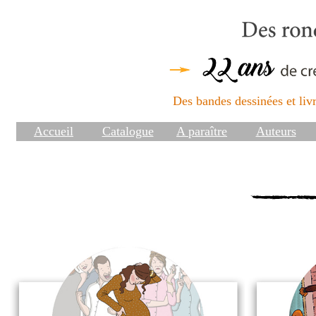
Des bandes dessinées et livr
Accueil
Catalogue
A paraître
Auteurs