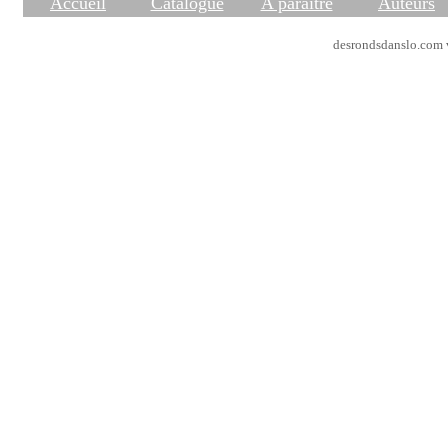
Accueil
Catalogue
A paraître
Auteurs
desrondsdanslo.com v