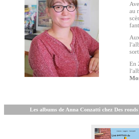
Ave
au 
scè
fant
Aux
l'a
sor
En 
l'a
Mo
Les albums de Anna Conzatti chez Des ronds