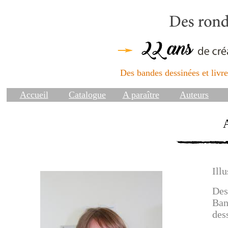
Des bandes dessinées et livres
Accueil
Catalogue
A paraître
Auteurs
Illu
Des
Ban
des