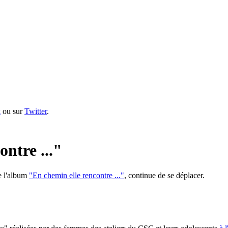
k
ou sur
Twitter
.
ntre ..."
de l'album
"En chemin elle rencontre ..."
, continue de se déplacer.