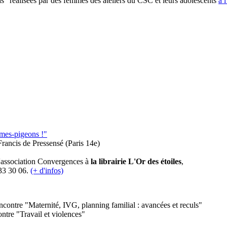
s" réalisées par des femmes des ateliers du CSC et leurs adolescents
à 
mes-pigeons !"
Francis de Pressensé (Paris 14e)
r l'association Convergences à
la librairie L'Or des étoiles
,
33 30 06.
(+ d'infos)
ncontre "Maternité, IVG, planning familial : avancées et reculs"
ontre "Travail et violences"