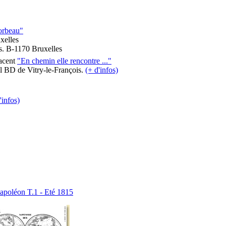
corbeau"
xelles
ls. B-1170 Bruxelles
acent
"En chemin elle rencontre ..."
al BD de Vitry-le-François.
(+ d'infos)
'infos)
apoléon T.1 - Eté 1815