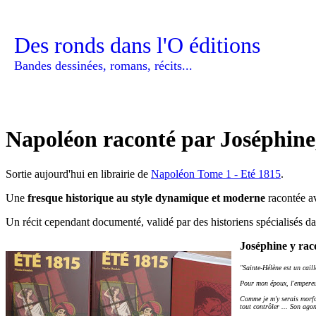
Des ronds dans l'O éditions
Bandes dessinées, romans, récits...
Napoléon raconté par Joséphine
Sortie aujourd'hui en librairie de
Napoléon Tome 1 - Eté 1815
.
Une
fresque historique au style dynamique et moderne
racontée av
Un récit cependant documenté, validé par des historiens spécialisés d
Joséphine y rac
"Sainte-Hélène est un caill
Pour mon époux, l'empereur
Comme je m'y serais morfon
tout contrôler ... Son agon