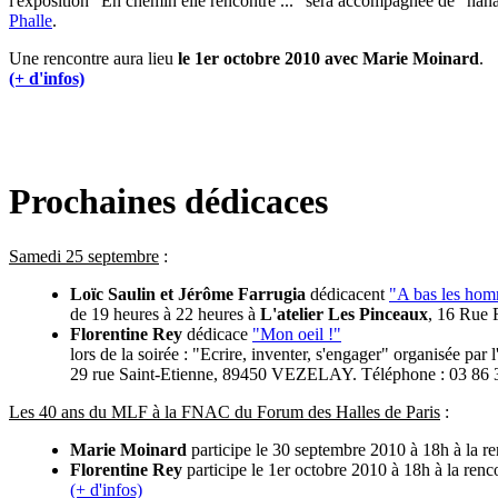
l'exposition "En chemin elle rencontre ..." sera accompagnée de "nana
Phalle
.
Une rencontre aura lieu
le 1er octobre 2010 avec Marie Moinard
.
(+ d'infos)
Prochaines dédicaces
Samedi 25 septembre
:
Loïc Saulin et Jérôme Farrugia
dédicacent
"A bas les hom
de 19 heures à 22 heures à
L'atelier Les Pinceaux
, 16 Rue 
Florentine Rey
dédicace
"Mon oeil !"
lors de la soirée : "Ecrire, inventer, s'engager" organisée pa
29 rue Saint-Etienne, 89450 VEZELAY. Téléphone : 03 86 
Les 40 ans du MLF à la FNAC du Forum des Halles de Paris
:
Marie Moinard
participe le 30 septembre 2010 à 18h à la re
Florentine Rey
participe le 1er octobre 2010 à 18h à la renc
(+ d'infos)