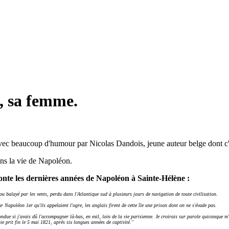
, sa femme.
ec beaucoup d'humour par Nicolas Dandois, jeune auteur belge dont c'
ans la vie de Napoléon.
onte les dernières années de Napoléon à Sainte-Hélène :
ou balayé par les vents, perdu dans l'Atlantique sud à plusieurs jours de navigation de toute civilisation.
 Napoléon 1er qu'ils appelaient l'ogre, les anglais firent de cette île une prison dont on ne s'évade pas.
due si j'avais dû l'accompagner là-bas, en exil, loin de la vie parisienne. Je croirais sur parole quiconque m
ie prit fin le 5 mai 1821, après six longues années de captivité."