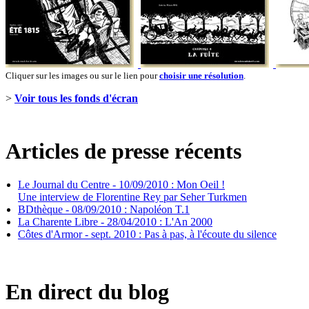
Cliquer sur les images ou sur le lien pour
choisir une résolution
.
>
Voir tous les fonds d'écran
Articles de presse récents
Le Journal du Centre - 10/09/2010 : Mon Oeil !
Une interview de Florentine Rey par Seher Turkmen
BDthèque - 08/09/2010 : Napoléon T.1
La Charente Libre - 28/04/2010 : L'An 2000
Côtes d'Armor - sept. 2010 : Pas à pas, à l'écoute du silence
En direct du blog