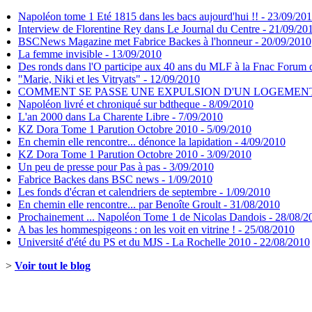
Napoléon tome 1 Eté 1815 dans les bacs aujourd'hui !! - 23/09/20
Interview de Florentine Rey dans Le Journal du Centre - 21/09/20
BSCNews Magazine met Fabrice Backes à l'honneur - 20/09/2010
La femme invisible - 13/09/2010
Des ronds dans l'O participe aux 40 ans du MLF à la Fnac Forum 
"Marie, Niki et les Vitryats" - 12/09/2010
COMMENT SE PASSE UNE EXPULSION D'UN LOGEMENT EN F
Napoléon livré et chroniqué sur bdtheque - 8/09/2010
L'an 2000 dans La Charente Libre - 7/09/2010
KZ Dora Tome 1 Parution Octobre 2010 - 5/09/2010
En chemin elle rencontre... dénonce la lapidation - 4/09/2010
KZ Dora Tome 1 Parution Octobre 2010 - 3/09/2010
Un peu de presse pour Pas à pas - 3/09/2010
Fabrice Backes dans BSC news - 1/09/2010
Les fonds d'écran et calendriers de septembre - 1/09/2010
En chemin elle rencontre... par Benoîte Groult - 31/08/2010
Prochainement ... Napoléon Tome 1 de Nicolas Dandois - 28/08/2
A bas les hommespigeons : on les voit en vitrine ! - 25/08/2010
Université d'été du PS et du MJS - La Rochelle 2010 - 22/08/2010
>
Voir tout le blog