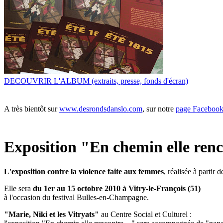
DECOUVRIR L'ALBUM (extraits, presse, fonds d'écran)
A très bientôt sur
www.desrondsdanslo.com
, sur notre
page Faceboo
Exposition "En chemin elle renco
L'exposition contre la violence faite aux femmes
, réalisée à partir 
Elle sera
du 1er au 15 octobre 2010 à Vitry-le-François (51)
à l'occasion du festival Bulles-en-Champagne.
"Marie, Niki et les Vitryats"
au Centre Social et Culturel :