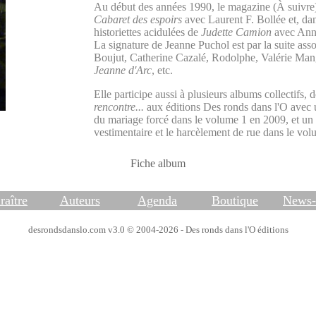
Au début des années 1990, le magazine (À suivre) 
Cabaret des espoirs
avec Laurent F. Bollée et, dan
historiettes acidulées de
Judette Camion
avec Ann
La signature de Jeanne Puchol est par la suite ass
Boujut, Catherine Cazalé, Rodolphe, Valérie Mang
Jeanne d'Arc
, etc.
Elle participe aussi à plusieurs albums collectifs, 
rencontre...
aux éditions Des ronds dans l'O avec un
du mariage forcé dans le volume 1 en 2009, et un a
vestimentaire et le harcèlement de rue dans le vo
Fiche album
raître
Auteurs
Agenda
Boutique
News-l
desrondsdanslo.com v3.0 © 2004-2026 - Des ronds dans l'O éditions