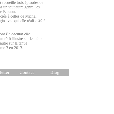
accueille trois épisodes de
s un tout autre genre, les
e Baraou.
ociée à celles de Michel
in avec qui elle réalise
Moi,
dont
En chemin elle
 récit illustré sur le thème
utre sur la tenue
lume 3 en 2013.
etter
Contact
Blog