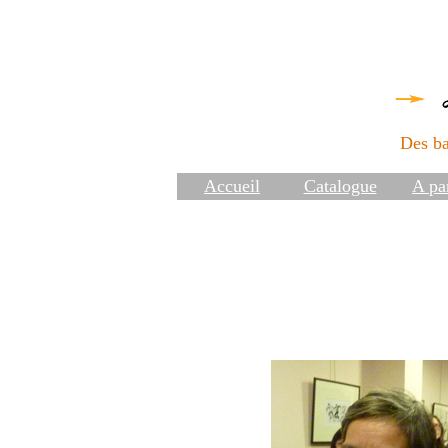
Des ba
Accueil
Catalogue
A par