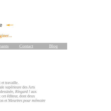
iner...
nants
Contact
Blog
et travaille.
ale supérieure des Arts
 dessinée,
Ringard !
aux
z cet éditeur, dont deux
on et M
eurtres pour mémoire